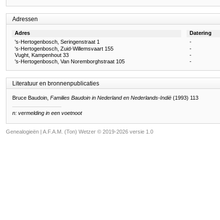
Adressen
Adres
Datering
's-Hertogenbosch, Seringenstraat 1
-
's-Hertogenbosch, Zuid-Willemsvaart 155
-
Vught, Kampenhout 33
-
's-Hertogenbosch, Van Noremborghstraat 105
-
Literatuur en bronnenpublicaties
Bruce Baudoin,
Families Baudoin in Nederland en Nederlands-Indië
(1993) 113
n: vermelding in een voetnoot
Genealogieën | A.F.A.M. (Ton) Wetzer © 2019-2026 versie 1.0